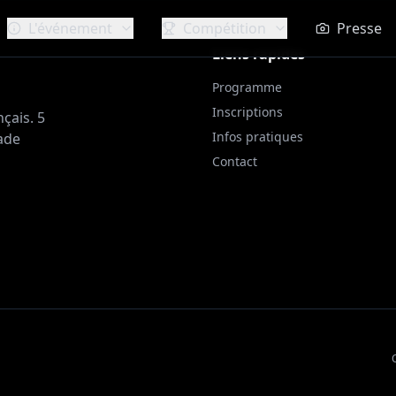
L'événement
Compétition
Presse
Liens rapides
Programme
Inscriptions
çais. 5
Infos pratiques
ade
Contact